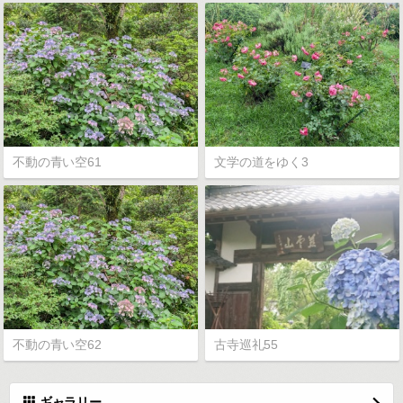
不動の青い空61
文学の道をゆく3
不動の青い空62
古寺巡礼55
ギャラリー