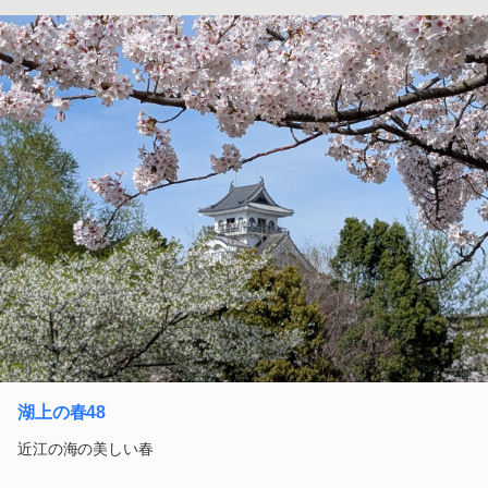
湖上の春48
近江の海の美しい春