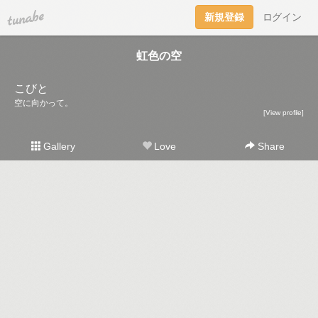
tuna.be
新規登録
ログイン
虹色の空
こびと
空に向かって。
[View profile]
Gallery
Love
Share