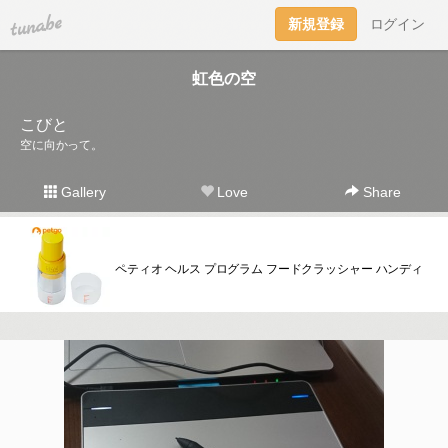
tuna.be
新規登録
ログイン
虹色の空
こびと
空に向かって。
Gallery
Love
Share
ペティオ ヘルス プログラム フードクラッシャー ハンディ