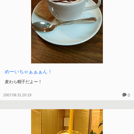
めーいちゃぁぁぁん！
麦わら帽子だよー！
0
2007.08.31 20:19