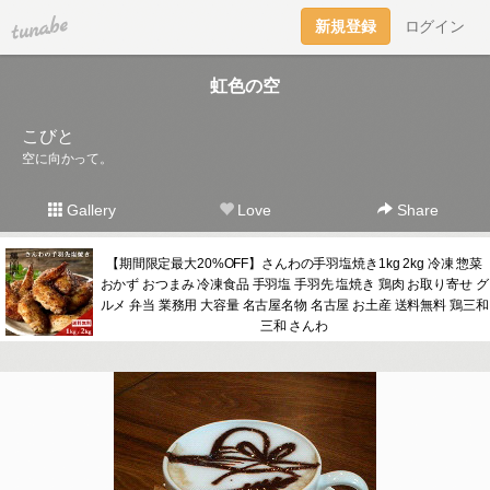
tuna.be
新規登録
ログイン
虹色の空
こびと
空に向かって。
Gallery
Love
Share
【期間限定最大20%OFF】さんわの手羽塩焼き1kg 2kg 冷凍 惣菜
おかず おつまみ 冷凍食品 手羽塩 手羽先 塩焼き 鶏肉 お取り寄せ グ
ルメ 弁当 業務用 大容量 名古屋名物 名古屋 お土産 送料無料 鶏三和
三和 さんわ