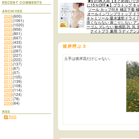
★幻の再入荷【まとめ買いで
RECENT COMMENTS
に15％OFF★】ブラトップ キ
ソール カップ付き 補正下着 
ARCHIVES
オールインワンブラトップ ド
2026
(600)
キャミソール 吸水速乾ドライ 
2025
(1061)
痒くならない 肩こりしない ア
2024
(1020)
ーゴム ズレない 敏感肌 2L 3L 
2023
(956)
ナイトブラ 兼用 ラディアン
2022
(801)
2021
(667)
2020
(433)
彼岸呼ぶ３
2019
(416)
2018
(287)
2017
(227)
土手は彼岸花だけじゃない。
2016
(222)
2015
(137)
2014
(67)
2013
(57)
2012
(105)
2011
(139)
2010
(108)
2009
(114)
2008
(124)
2007
(78)
2006
(64)
RSS
RSS