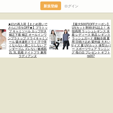
新規登録
ログイン
★幻の再入荷【まとめ買いで
【最大500円OFFクーポン】
さらに15％OFF★】ブラトッ
UVカット率99.9%以上！ 水
プ キャミソール カップ付き
陸両用 ラッシュレギンス 水
補正下着 補正 オールインワ
着 レディース 単品 レギンス
ンブラトップ ドライキャミソ
ラッシュガード 接触冷感 夏
ール 吸水速乾ドライ 汗で痒
用 日焼け止め 紫外線 大きい
くならない 肩こりしない ア
サイズ 夏 UVカット 体型カバ
ンダーゴム ズレない 敏感肌
ー スポーツウェア ランニン
2L 3L 肌着 ナイトブラ 兼用
グ 母の日 プレゼント ギフト
ラディアンヌ
rs007