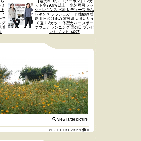
さら
【最大500円OFFクーポン】UVカ
ャミ
ット率99.9%以上！ 水陸両用 ラッ
補正
シュレギンス 水着 レディース 単品
ライ
レギンス ラッシュガード 接触冷感
汗で
夏用 日焼け止め 紫外線 大きいサイ
ンダ
ズ 夏 UVカット 体型カバー スポー
肌着
ツウェア ランニング 母の日 プレゼ
ヌ
ント ギフト rs007
View large picture
2020.10.31 23:59
0