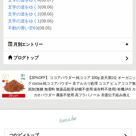
文学の道をゆく4
(08.07)
文学の道をゆく3
(08.06)
文学の道をゆく2
(08.06)
文学の道をゆく1
(08.06)
不動の青い空63
(08.05)
月別エントリー
ブログトップ
【20%OFF】 ココアパウダー 純ココア 100g 楽天第1位 オーガニッ
ク cocoa 純ココアパウダー 非アルカリ処理 ココア ピュアココア無
添加(無糖 無香料 無薬品処理 砂糖不使用 保存料不使用) 有機JAS カ
カオパウダー 農薬不使用 高フラバノール 非遺伝子組み換え
tuna.be
つなビィトップ