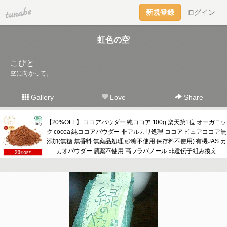
tuna.be
新規登録
ログイン
虹色の空
こびと
空に向かって。
Gallery
Love
Share
【20%OFF】 ココアパウダー 純ココア 100g 楽天第1位 オーガニッ
ク cocoa 純ココアパウダー 非アルカリ処理 ココア ピュアココア無
添加(無糖 無香料 無薬品処理 砂糖不使用 保存料不使用) 有機JAS カ
カオパウダー 農薬不使用 高フラバノール 非遺伝子組み換え