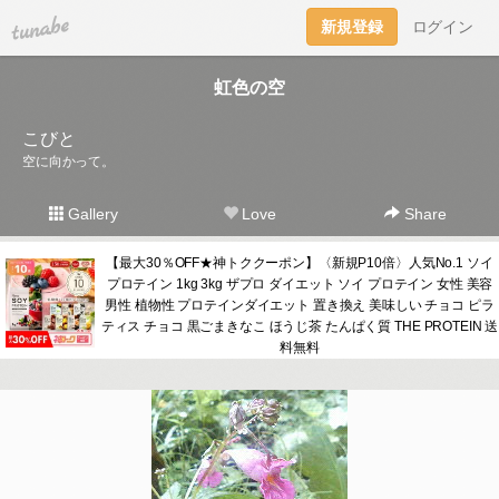
tuna.be
新規登録
ログイン
虹色の空
こびと
空に向かって。
Gallery
Love
Share
【最大30％OFF★神トククーポン】〈新規P10倍〉人気No.1 ソイ
プロテイン 1kg 3kg ザプロ ダイエット ソイ プロテイン 女性 美容
男性 植物性 プロテインダイエット 置き換え 美味しい チョコ ピラ
ティス チョコ 黒ごまきなこ ほうじ茶 たんぱく質 THE PROTEIN 送
料無料