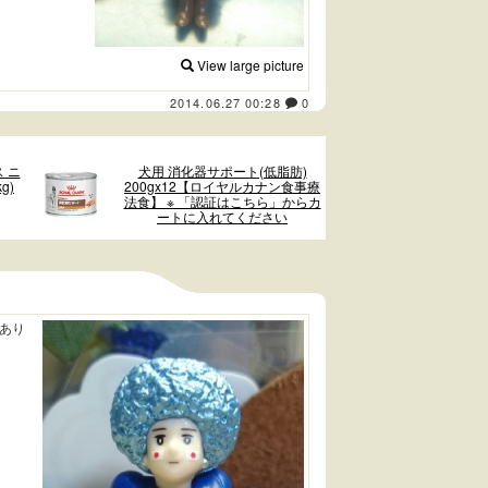
View large picture
2014.06.27 00:28
0
 ニ
犬用 消化器サポート(低脂肪)
g)
200gx12【ロイヤルカナン食事療
法食】 ※ 「認証はこちら」からカ
ートに入れてください
あり