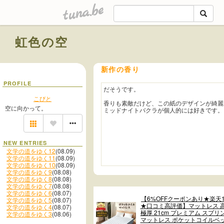
tuna.be
虹色の空
新作の香り
PROFILE
だそうです。
こびと
香りも素敵だけど、この紙のデザインが綺麗
空に向かって。
ミッドナイトバクラが個人的には好きです。
NEW ENTRIES
文学の道をゆく12
(08.09)
文学の道をゆく11
(08.09)
文学の道をゆく10
(08.09)
文学の道をゆく9
(08.08)
文学の道をゆく8
(08.08)
文学の道をゆく7
(08.08)
文学の道をゆく6
(08.07)
【6%OFFクーポンあり★楽天
文学の道をゆく5
(08.07)
★口コミ高評価】マットレス 
文学の道をゆく4
(08.07)
極厚 21cm プレミアム スプリ
文学の道をゆく3
(08.06)
マットレス ポケットコイルベ