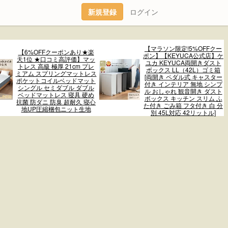
新規登録
ログイン
【マラソン限定!5%OFFクー
【6%OFFクーポンあり★楽
ポン】【KEYUCA公式店】ケ
天1位 ★口コミ高評価】マッ
ユカ KEYUCA両開きダスト
トレス 高級 極厚 21cm プレ
ボックス LL（42L）ゴミ箱
ミアム スプリングマットレス
[両開き ペダル式 キャスター
ポケットコイルベッドマット
付き インテリア 無地 シンプ
シングル セミダブル ダブル
ル おしゃれ 観音開き ダスト
ベッドマットレス 寝具 硬め
ボックス キッチン スリム ふ
抗菌 防ダニ 防臭 超耐久 寝心
た付き ごみ箱 フタ付き 白 分
地UP圧縮梱包ニット生地
別 45L対応 42リットル]