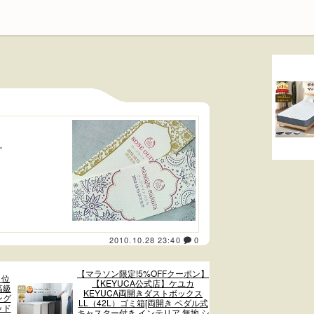
。
2010.10.28 23:40
0
【マラソン限定!5%OFFクーポン】
1位
【KEYUCA公式店】ケユカ
高級
KEYUCA両開きダストボックス
ング
LL（42L）ゴミ箱[両開き ペダル式
ッド
キャスター付き インテリア 無地 シ