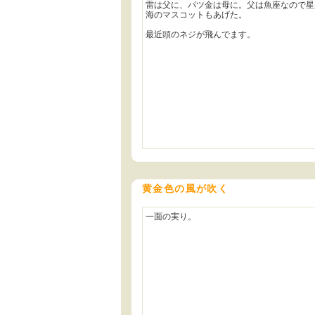
雷は父に、パツ金は母に。父は魚座なので星
海のマスコットもあげた。
最近頭のネジが飛んでます。
黄金色の風が吹く
一面の実り。