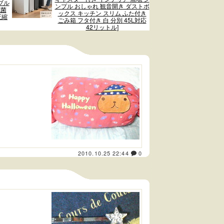
ブル
ンプル おしゃれ 観音開き ダストボ
抗菌
ックス キッチン スリム ふた付き
圧縮
ごみ箱 フタ付き 白 分別 45L対応
42リットル]
2010.10.25 22:44
0