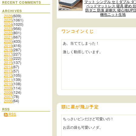
マット シングル セミダブル ダ
RECENT COMMENTS
ベッドマットレス 寝具 硬め 
防ダニ 防臭 超耐久 寝心地UP
ARCHIVES
梱包ニット生地
2026
(609)
2025
(1061)
2024
(1020)
2023
(956)
ワンコインくじ
2022
(801)
2021
(667)
2020
(433)
あ、当ててしまった！
2019
(416)
2018
(287)
激しく動揺しています。
2017
(227)
2016
(222)
2015
(137)
2014
(67)
2013
(57)
2012
(105)
2011
(139)
2010
(108)
2009
(114)
2008
(124)
2007
(78)
2006
(64)
頭に星が飛ぶ予定
RSS
RSS
ちっさいピンだけど可愛いの！
お店の袋も可愛いノダ。