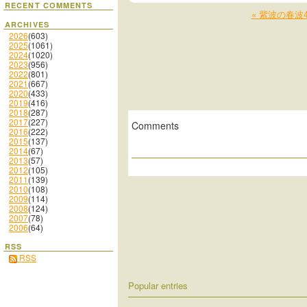
RECENT COMMENTS
« 紫波の春波
ARCHIVES
2026
(603)
2025
(1061)
2024
(1020)
2023
(956)
2022
(801)
2021
(667)
2020
(433)
2019
(416)
2018
(287)
2017
(227)
Comments
2016
(222)
2015
(137)
2014
(67)
2013
(57)
2012
(105)
2011
(139)
2010
(108)
2009
(114)
2008
(124)
2007
(78)
2006
(64)
RSS
RSS
Popular entries