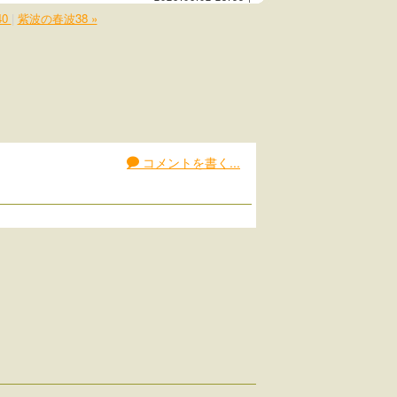
40
|
紫波の春波38 »
コメントを書く...