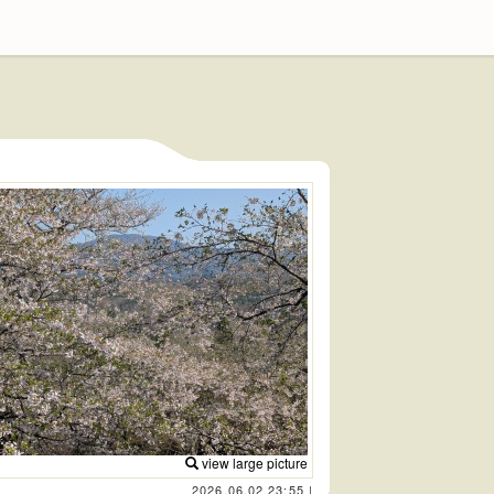
view large picture
2026.06.02 23:55
|