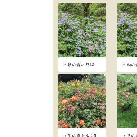
不動の青い空63
不動の
文学の道をゆく5
文学の